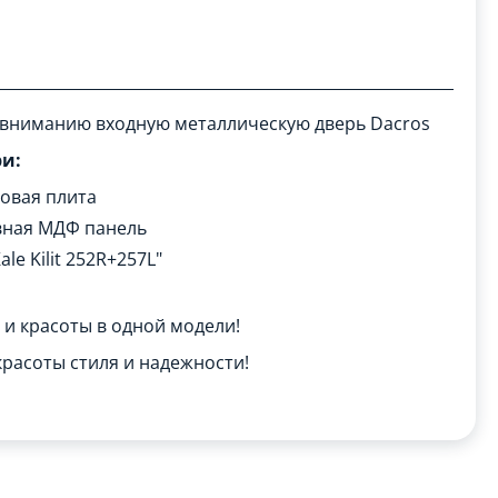
вниманию входную металлическую дверь Dacros
и:
товая плита
вная МДФ панель
le Kilit 252R+257L"
и красоты в одной модели!
красоты стиля и надежности!