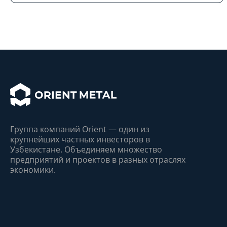
Группа компаний Orient — один из
крупнейшиx частныx инвесторов в
Узбекистане. Объединяем множество
предприятий и проектов в разныx отрасляx
экономики.