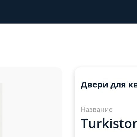
Двери для к
Название
Turkisto