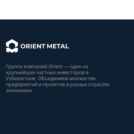
Группа компаний Orient — один из
крупнейшиx частныx инвесторов в
Узбекистане. Объединяем множество
предприятий и проектов в разныx отрасляx
экономики.