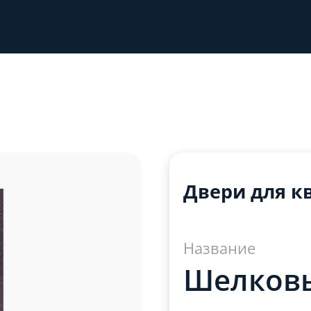
Двери для к
Название
Шелковы