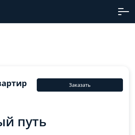
вартир
Заказать
й путь