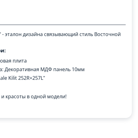
 - эталон дизайна связывающий стиль Восточной
и:
товая плита
а: Декоративная МДФ панель 10мм
le Kilit 252R+257L"
и красоты в одной модели!