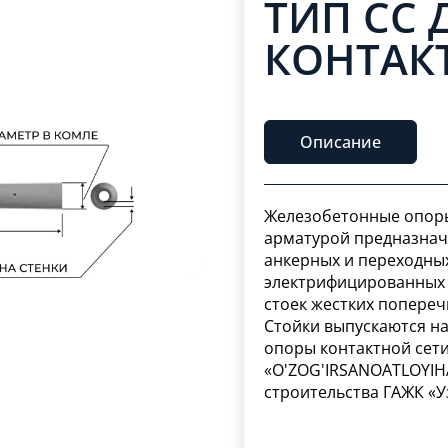
ТИП СС 
КОНТАК
Описание
Железобетонные опоры
арматурой предназнач
анкерных и переходны
электрифицированных ж
стоек жестких попереч
Стойки выпускаются н
опоры контактной сет
«O'ZOG'IRSANOATLOYIHA
строительства ГАЖК «У