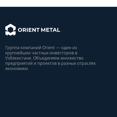
Группа компаний Orient — один из
крупнейшиx частныx инвесторов в
Узбекистане. Объединяем множество
предприятий и проектов в разныx отрасляx
экономики.