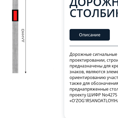
ДОРОЖН
СТОЛБИК
Описание
Дорожные сигнальные 
проектировании, строи
предназначены для кр
знаков, являются элем
ориентированию участ
также для обозначени
преднапряженные стол
проекту ШИФР No4275 
«O'ZOG'IRSANOATLOYIHA