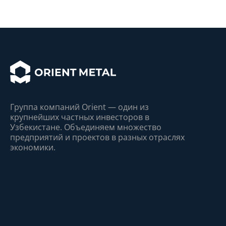
Группа компаний Orient — один из
крупнейшиx частныx инвесторов в
Узбекистане. Объединяем множество
предприятий и проектов в разныx отрасляx
экономики.