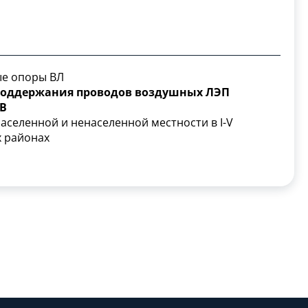
ые опоры ВЛ
поддержания проводов воздушных ЛЭП
кВ
населенной и ненаселенной местности в I-V
х районах